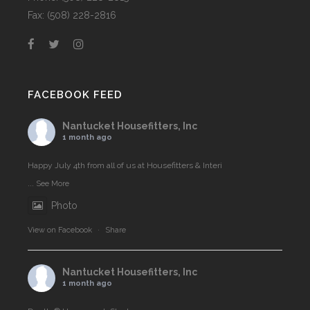
Fax: (508) 228-2816
FACEBOOK FEED
Nantucket Housefitters, Inc
1 month ago
Happy July 4th from all of us at Housefitters & Interi
...
See More
Photo
View on Facebook
·
Share
Nantucket Housefitters, Inc
1 month ago