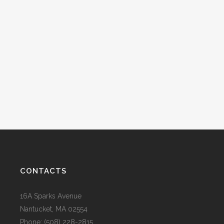
CONTACTS
16A Sparks Avenue
Nantucket, MA 02554
Phone: (508) 228-2815