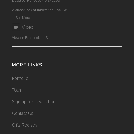
Duette® Honeycomb Shades
A closer look at innovation—cell‑w
...
See More
Video
View on Facebook
·
Share
MORE LINKS
Portfolio
Team
Sign up for newsletter
Contact Us
Gifts Registry