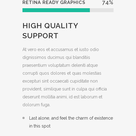
74
%
RETINA READY GRAPHICS
HIGH QUALITY
SUPPORT
At vero eos et accusamus et iusto odio
dignissimos ducimus qui blanditiis
praesentium voluptatum deleniti atque
corrupti quos dolores et quas molestias
excepturi sint occaecati cupiditate non
provident, similique sunt in culpa qui officia
deserunt mollitia animi, id est laborum et
dolorum fuga.
Last alone, and feel the charm of existence
in this spot